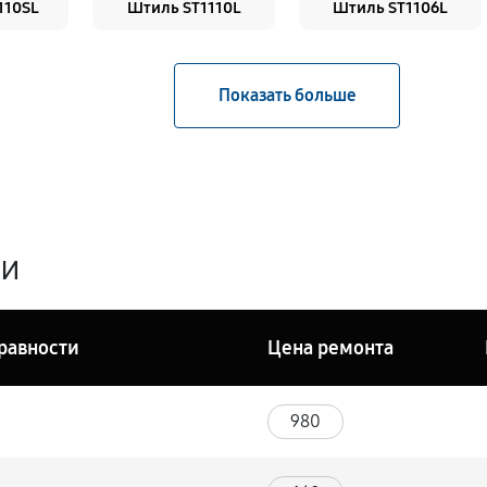
110SL
Штиль ST1110L
Штиль ST1106L
ги
равности
Цена ремонта
980