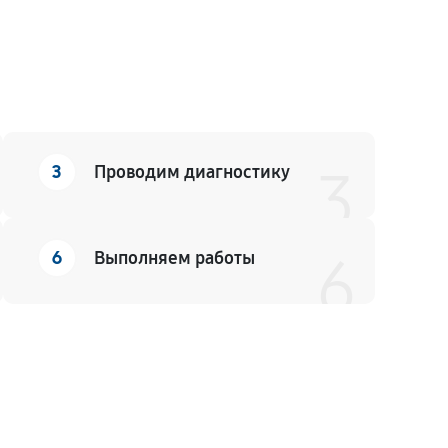
*О
3
Проводим диагностику
3
6
Выполняем работы
6