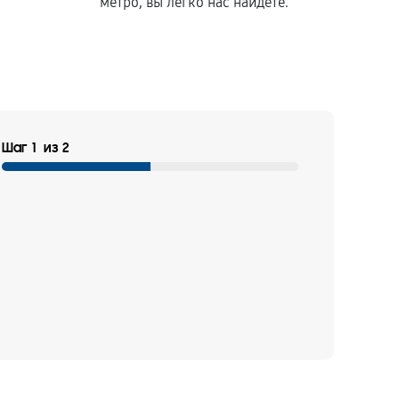
метро, вы легко нас найдете.
Шаг
1
из
2